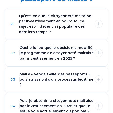
Qu’est-ce que la citoyenneté maltaise
par investissement et pourquoi ce
01
sujet est-il devenu si populaire ces
derniers temps ?
Quelle loi ou quelle décision a modifié
La citoyenneté maltaise par investissement
le programme de citoyenneté maltaise
02
désigne l’initiative de Malte permettant aux
par investissement en 2025 ?
investisseurs d’obtenir la citoyenneté en
contrepartie d’une contribution économique
significative. Elle a attiré l’attention mondiale
Malte « vendait-elle des passeports »
En 2025, un tournant majeur est venu à la fois
comme l’un des rares programmes directs de
ou s’agissait-il d’un processus légitime
03
de la Cour de justice de l’Union européenne et
« passeport doré » au sein de l’Union
?
des propres réformes juridiques de Malte. En
européenne, offrant aux personnes fortunées
avril 2025, la CJUE a jugé que le dispositif
les avantages d’un passeport de l’UE. Au fil
maltais de « passeport doré » n’était pas
des années, elle est devenue un sujet majeur
Puis-je obtenir la citoyenneté maltaise
Le programme de citoyenneté maltaise par
compatible avec les principes de l’UE,
par investissement en 2026 et quelle
04
en raison de ses normes strictes de due
investissement constituait un processus légal
notamment parce qu’il n’exigeait pas de liens
est la voie actuellement disponible ?
diligence et du prestige attaché à la
de naturalisation, et non une simple vente de