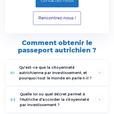
Contactez-nous
Rencontrez-nous !
Comment obtenir le
passeport autrichien ?
Qu'est-ce que la citoyenneté
autrichienne par investissement, et
01
pourquoi tout le monde en parle-t-il ?
Quelle loi ou quel décret permet à
La citoyenneté autrichienne par
l'Autriche d'accorder la citoyenneté
02
investissement est une voie spéciale qui attire
par investissement ?
l'attention par son prestige et sa complexité.
Contrairement à la naturalisation standard