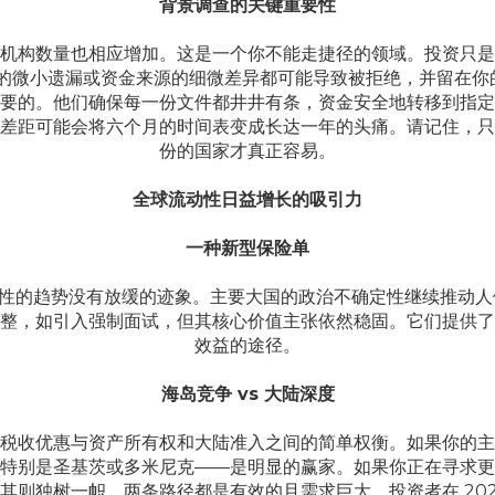
背景调查的关键重要性
机构数量也相应增加。这是一个你不能走捷径的领域。投资只是
的微小遗漏或资金来源的细微差异都可能导致被拒绝，并留在你
要的。他们确保每一份文件都井井有条，资金安全地转移到指定
差距可能会将六个月的时间表变成长达一年的头痛。请记住，只
份的国家才真正容易。
全球流动性日益增长的吸引力
一种新型保险单
流动性的趋势没有放缓的迹象。主要大国的政治不确定性继续推动人
整，如引入强制面试，但其核心价值主张依然稳固。它们提供了
效益的途径。
海岛竞争 vs 大陆深度
税收优惠与资产所有权和大陆准入之间的简单权衡。如果你的主
特别是圣基茨或多米尼克——是明显的赢家。如果你正在寻求更
其则独树一帜。两条路径都是有效的且需求巨大。投资者在 202