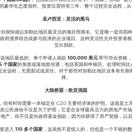
的豪华生态度假村。投资仅需持有三年。整个过程完全远程，
圣卢西亚：灵活的黑马
国晚，但很快就以加勒比地区最灵活的项目而闻名。它是唯一提供四
政府债券组合或参与批准的企业项目。这种灵活性允许投资者根
交出捐款。
是该地区最低的。单个申请人捐款
100,000 美元
即可符合资格，
45 个国家
的免签或落地签待遇，包括英国和申根区。处理时间比
完全远程，无需面试或居住。对于那些对加勒比地区业务有长期
择。
大陆桥梁：欧亚强国
但有时你需要一本锚定在 G20 主要经济体的护照。这就是
其公民身份不仅是为了护照；它是在全球最具活力的房地产市场
地产。你不仅是向政府基金捐款，因为你获得了房产契据，以
免签进入
110 多个国家
，这虽然不是惊人的，但也是一个不错的