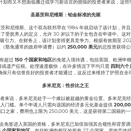
B 计划而又不想面临搬迁或学习新语言的烦恼的投资者来说，这些
圣基茨和尼维斯：铂金标准的先驱
和尼维斯。这个双岛联邦早在 1984 年就启动了该计划，并且从
了受抚养人的定义，允许 30 岁以下的子女包含在申请中。这
吸引力。在财务上，该计划变得更具竞争力。根据有效期至 202
项（豁免通常的政府申请费）以约
250,000 美元
的总投资获得公
享有超过
150 个国家和地区
的免签入境待遇，包括英国、欧洲申
得或遗产征税。处理速度极快，在许多情况下平均只需
四到六个
确保只有信誉良好的投资者才能通过，这反过来维持了护照在全
多米尼克：性价比之王
者来说，多米尼克处于一个难以被超越的黄金位置。多米尼克经
准入门槛。单个申请人只需向该国的经济多元化基金提供
200,0
口之家，费用也上限为 250,000 美元，这是获得第二国籍的
免签进入英国的资格，多米尼克已加倍加强其合规性和背景调查措施。
5 个国家和地区
，包括欧洲申根区的所有 27 个国家。房地产途径同