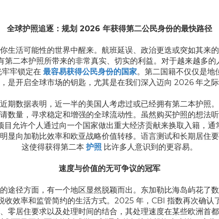
ЧЗВ
Карьера
Свяжитесь с нами
全球护照追逐：规划 2026 年获得第二公民身份的最快路径
你生活可能性的世界中醒来。航班延误、政治更迭或突如其来的
有第二本护照所带来的非常真实、切实的利益。对于越来越多的人
光牢牢锁定在
最容易获得公民身份的国家
。第二国籍不仅仅是地
，是开启全球市场的钥匙，尤其是在我们深入迈向 2026 年之
近期数据表明，近一半的美国人考虑过或已经拥有第二本护照。
请数量，寻求稳定和增强的全球流动性。虽然购买护照的想法听
些项目允许个人通过向一个国家做出重大经济贡献来换取入籍，
明显向加勒比效率和欧亚战略价值转移。语言测试和长期居住要
这使得获得第二本
护照
比许多人意识到的更容易。
速度与价值的无可争议的冠军
的途径方面，有一个地区显然脱颖而出。东加勒比海岛屿花了数
收效率和监管简约的生活方式。2025 年，CBI 指数再次确
、零居住要求以及处理时间的结合，其处理速度在某些欧洲首都