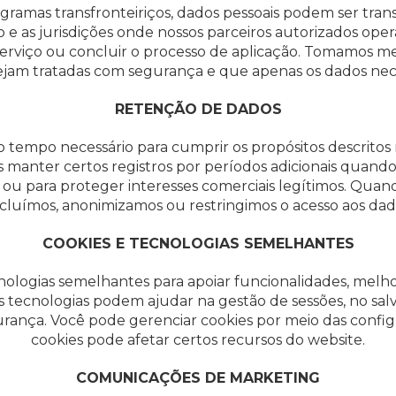
amas transfronteiriços, dados pessoais podem ser trans
ão e as jurisdições onde nossos parceiros autorizados op
serviço ou concluir o processo de aplicação. Tomamos med
 sejam tratadas com segurança e que apenas os dados nec
RETENÇÃO DE DADOS
tempo necessário para cumprir os propósitos descritos n
anter certos registros por períodos adicionais quando exi
s ou para proteger interesses comerciais legítimos. Qua
cluímos, anonimizamos ou restringimos o acesso aos dad
COOKIES E TECNOLOGIAS SEMELHANTES
ologias semelhantes para apoiar funcionalidades, melhor
tecnologias podem ajudar na gestão de sessões, no salv
rança. Você pode gerenciar cookies por meio das config
cookies pode afetar certos recursos do website.
COMUNICAÇÕES DE MARKETING