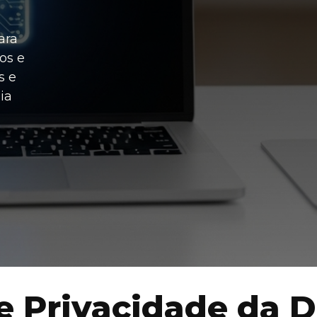
ara
os e
s e
ia
de Privacidade da 