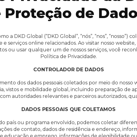
 Proteção de Dad
omo a DKD Global (“DKD Global”, “nós”, “nos”, “nosso”) c
 e serviços online relacionados. Ao visitar nosso website,
os ou usar qualquer um de nossos serviços, você reconhec
Política de Privacidade.
CONTROLADOR DE DADOS
mento dos dados pessoais coletados por meio do nosso w
ia, vistos e mobilidade global, incluindo preparação de 
om autoridades relevantes e parceiros autorizados, qua
DADOS PESSOAIS QUE COLETAMOS
o país ou programa envolvido, podemos coletar diferent
rmações de contato, dados de residência e endereço, info
de educação e emprego, informações de elegibilidade o