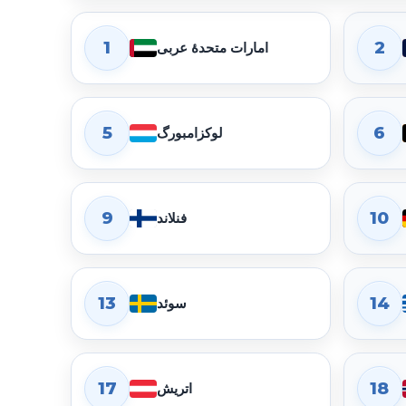
1
2
امارات متحدهٔ عربی
5
6
لوکزامبورگ
9
10
فنلاند
13
14
سوئد
17
18
اتریش