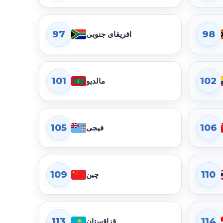
97
98
افریقای جنوبی
101
102
مالدیو
105
106
فیجی
109
110
چین
113
114
قزاقستان