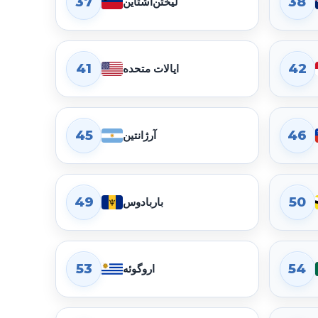
37
38
لیختن‌اشتاین
41
42
ایالات متحده
45
46
آرژانتین
49
50
باربادوس
53
54
اروگوئه