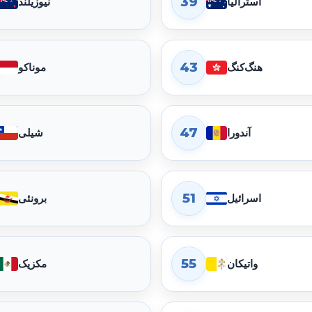
39
استرالیا
نیوزیلند
43
هنگ‌کنگ
موناکو
47
آندورا
شیلی
51
اسرائیل
برونئی
55
واتیکان
مکزیک