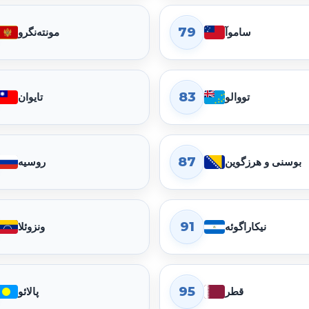
79
ساموآ
مونته‌نگرو
83
تووالو
تایوان
87
بوسنی و هرزگوین
روسیه
91
نیکاراگوئه
ونزوئلا
95
قطر
پالائو