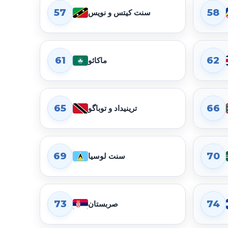
57
58
سنت کیتس و نویس
61
62
ماکائو
65
66
ترینیداد و توباگو
69
70
سنت لوسیا
73
74
صربستان