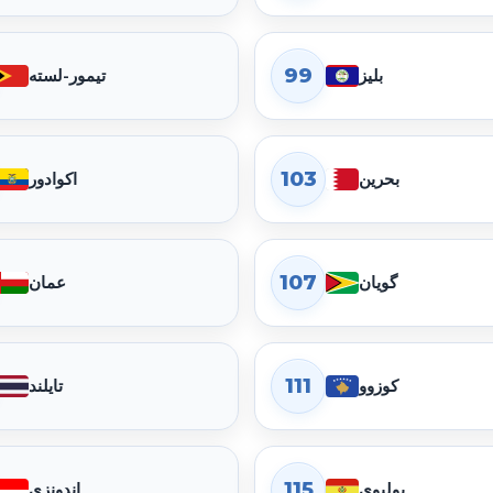
99
بلیز
تیمور-لسته
103
بحرین
اکوادور
107
گویان
عمان
111
کوزوو
تایلند
115
بولیوی
اندونزی