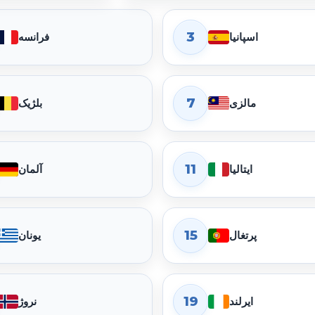
3
اسپانیا
فرانسه
7
مالزی
بلژیک
11
ایتالیا
آلمان
15
پرتغال
یونان
19
ایرلند
نروژ