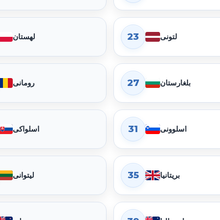
23
لتونی
لهستان
27
بلغارستان
رومانی
31
اسلوونی
اسلواکی
35
بریتانیا
لیتوانی