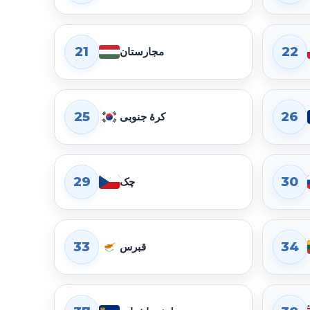
21
22
مجارستان
25
26
کرهٔ جنوبی
29
30
چک
33
34
قبرس