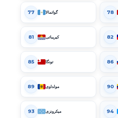
77
78
گواتمالا
81
82
کیریباتی
85
86
تونگا
89
90
مولداوی
93
94
میکرونزی