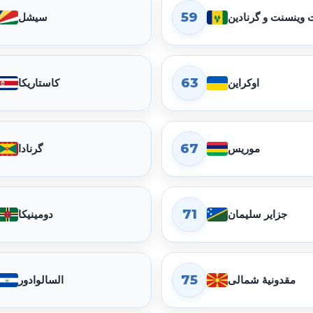
59
وینسنت و گرنادین
سیشل
63
اوکراین
کاستاریکا
67
موریس
گرنادا
71
جزایر سلیمان
دومینیکا
75
مقدونیهٔ شمالی
السالوادور