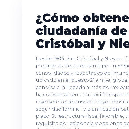
¿Cómo obtener
ciudadanía de
Cristóbal y Ni
Desde 1984, San Cristóbal y Nieves of
programas de ciudadanía por invers
consolidados y respetados del mund
ubicado en el puesto 21 a nivel global
con visa a la llegada a más de 149 paí
ha convertido en una opción especia
inversores que buscan mayor movilid
seguridad familiar y planificación pat
plazo. Su estructura fiscal favorable, 
requisito de residencia y opciones de