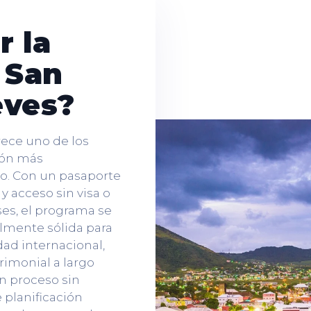
 la
 San
eves?
rece uno de los
ión más
o. Con un pasaporte
 y acceso sin visa o
ses, el programa se
lmente sólida para
ad internacional,
rimonial a largo
un proceso sin
 planificación