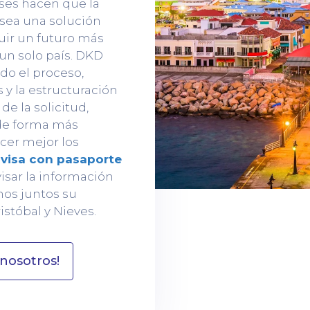
ses hacen que la
 sea una solución
uir un futuro más
 un solo país. DKD
do el proceso,
y la estructuración
e la solicitud,
 de forma más
ocer mejor los
n visa con pasaporte
visar la información
mos juntos su
stóbal y Nieves.
nosotros!