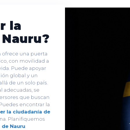
 la
 Nauru?
n ofrece una puerta
ico, con movilidad a
e vida. Puede apoyar
ación global y un
llá de un solo país.
al adecuadas, se
nversores que buscan
 Puedes encontrar la
r la ciudadanía de
ina. Planifiquemos
 de Nauru
.