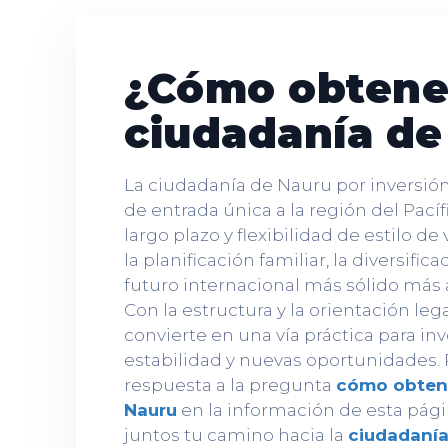
¿Cómo obtener
ciudadanía de
La ciudadanía de Nauru por inversió
de entrada única a la región del Pacíf
largo plazo y flexibilidad de estilo d
la planificación familiar, la diversific
futuro internacional más sólido más a
Con la estructura y la orientación leg
convierte en una vía práctica para i
estabilidad y nuevas oportunidades.
respuesta a la pregunta
cómo obtene
Nauru
en la información de esta pág
juntos tu camino hacia la
ciudadanía