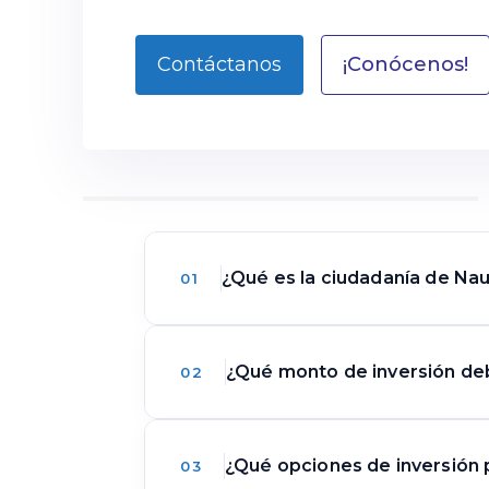
¡Conócenos!
Contáctanos
¿Qué es la ciudadanía de Nau
01
La ciudadanía de Nauru por inver
¿Qué monto de inversión debe
02
solicitud de ciudadanía. Está dis
desarrollo. A diferencia de las r
elegibilidad mediante inversión 
Los inversores deberían planifi
¿Qué opciones de inversión p
03
identidad y transparencia financi