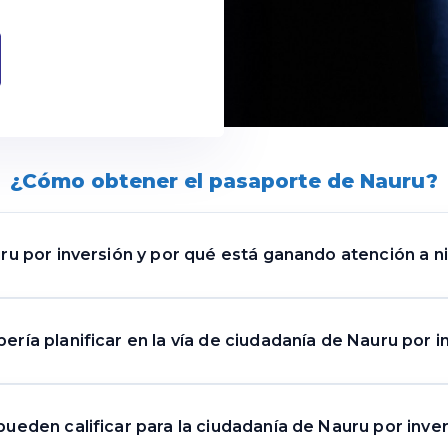
¿Cómo obtener el pasaporte de Nauru?
ru por inversión y por qué está ganando atención a ni
sión es una vía estructurada que vincula una contribución
ría planificar en la vía de ciudadanía de Nauru por i
eñada para atraer a inversores verificados mientras apoya pr
utas tradicionales que dependen de la residencia a largo plaz
y cumplimiento. El proceso se evalúa según la solidez de la
car alrededor de un modelo de contribución gubernamental
ueden calificar para la ciudadanía de Nauru por inve
era. El interés ha aumentado porque el concepto es claro, la