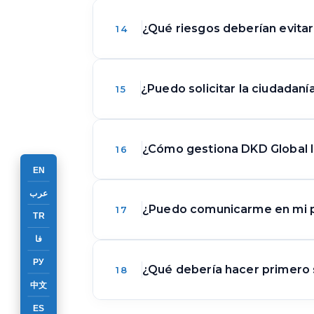
vuelve más detallada. Eso no sig
la fase de solicitud. Sin embarg
profesionalmente. DKD Global con
específicos según el lugar donde
La política de doble ciudadanía e
¿Qué riesgos deberían evitar 
14
velocidad y reduzca fricción duran
improvisar bajo presión. Aunque n
Nauru permite la doble ciudadanía
real. Un perfil de inversor sólid
original. Sin embargo, la doble 
mejor cuando la coordinación es 
trate una segunda nacionalidad. 
El mayor riesgo es presentar un
¿Puedo solicitar la ciudadaní
15
expediente se mantenga coherente
perspectiva de la solicitud, la pl
problema común es confiar en con
debe presentarse con claridad, si
perfil real. En programas de inve
debe sentirse estable y consiste
expediente débil puede hacerte p
Las solicitudes de ciudadanía po
¿Cómo gestiona DKD Global l
16
el caso se mantenga sólido bajo r
incluyen origen de fondos poco cl
proceso normalmente incluye lega
EN
transacciones. Los riesgos docum
revisión. La mayoría de los inve
عرب
información personal no coincide
problemas. Un expediente sólido 
DKD Global opera desde EE. UU. 
¿Puedo comunicarme en mi pr
17
TR
mínimo de papeles. DKD Global se
La orientación profesional ayuda 
inversores suelen construirse en 
فا
protege los tiempos y reduce la pr
inconsistente puede debilitar t
suelen trabajar con asesores ex
РУ
verificable y lista para revisión
Sí, la comunicación puede gestio
¿Qué debería hacer primero s
18
profesional para que evites los r
estándares correctos de present
中文
ciudadanía por inversión a menudo 
positivo mediante una estructura
proceso más fluido. El expediente
ES