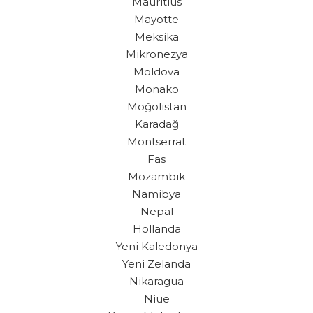
Mauritius
Mayotte
Meksika
Mikronezya
Moldova
Monako
Moğolistan
Karadağ
Montserrat
Fas
Mozambik
Namibya
Nepal
Hollanda
Yeni Kaledonya
Yeni Zelanda
Nikaragua
Niue