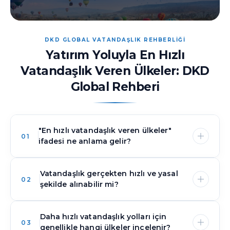
DKD GLOBAL VATANDAŞLIK REHBERLİĞİ
Yatırım Yoluyla En Hızlı
Vatandaşlık Veren Ülkeler: DKD
Global Rehberi
"En hızlı vatandaşlık veren ülkeler"
01
ifadesi ne anlama gelir?
Vatandaşlık gerçekten hızlı ve yasal
En hızlı vatandaşlık veren ülkeler
ifadesi
02
şekilde alınabilir mi?
genellikle uygun adayların, geleneksel
vatandaşlığa kabul süreçlerine kıyasla daha kısa
sürede yasal bir vatandaşlık sürecini
Daha hızlı vatandaşlık yolları için
Vatandaşlık yalnızca bir ülkenin buna izin veren
tamamlayabildiği ülkeleri ifade eder.
03
genellikle hangi ülkeler incelenir?