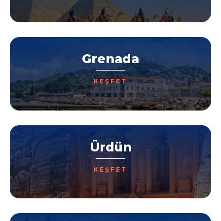
Grenada
KEŞFET
Ürdün
KEŞFET