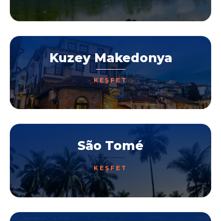
Kuzey Makedonya
KEŞFET
São Tomé
KEŞFET